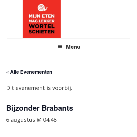
Skip
to
content
Header
Menu
Right
« Alle Evenementen
Dit evenement is voorbij.
Bijzonder Brabants
6 augustus @ 04:48