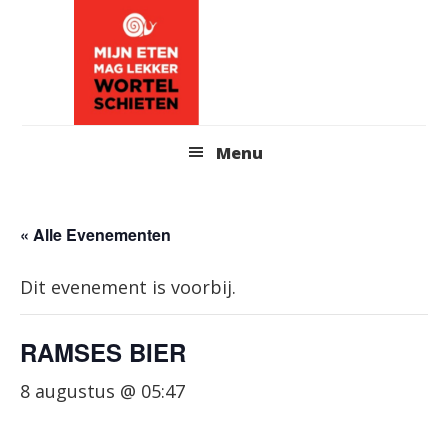
Skip
to
content
Header
Menu
Right
« Alle Evenementen
Dit evenement is voorbij.
RAMSES BIER
8 augustus @ 05:47