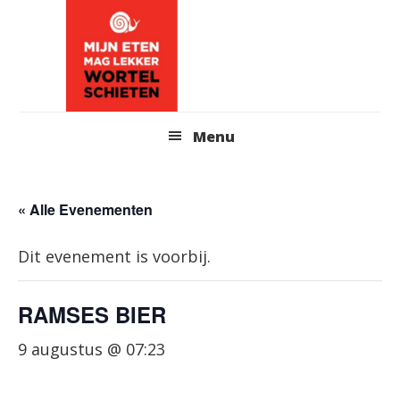
Skip
to
content
Header
Menu
Right
« Alle Evenementen
Dit evenement is voorbij.
RAMSES BIER
9 augustus @ 07:23