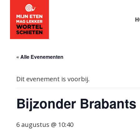
Header
Skip
to
Right
H
content
« Alle Evenementen
Dit evenement is voorbij.
Bijzonder Brabants
6 augustus @ 10:40