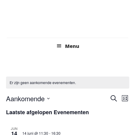
Skip
to
content
Header
Menu
Right
Er zijn geen aankomende evenementen.
E
E
Aankomende
Z
L
o
v
S
v
i
Laatste afgelopen Evenementen
e
e
j
e
k
e
s
n
l
e
t
JUN
n
e
n
14
e
14 juni @ 11:30
-
16:30