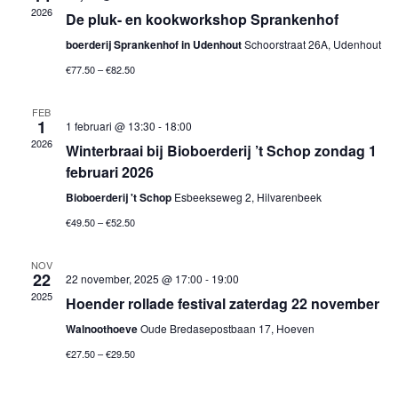
m
2026
e
De pluk- en kookworkshop Sprankenhof
c
e
t
boerderij Sprankenhof in Udenhout
Schoorstraat 26A, Udenhout
m
n
e
€77.50 – €82.50
e
t
e
w
n
FEB
r
1
1 februari @ 13:30
-
18:00
e
t
2026
e
Winterbraai bij Bioboerderij ’t Schop zondag 1
e
februari 2026
e
e
r
Bioboerderij 't Schop
Esbeekseweg 2, Hilvarenbeek
n
n
g
€49.50 – €52.50
d
a
Z
a
v
NOV
o
t
22
22 november, 2025 @ 17:00
-
19:00
e
2025
Hoender rollade festival zaterdag 22 november
e
u
n
m
Walnoothoeve
Oude Bredasepostbaan 17, Hoeven
n
k
.
€27.50 – €29.50
a
e
v