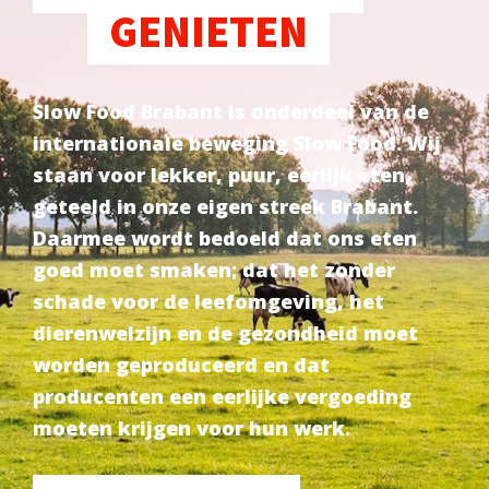
GENIETEN
Slow Food Brabant is onderdeel van de
internationale beweging Slow Food. Wij
staan voor lekker, puur, eerlijk eten,
geteeld in onze eigen streek Brabant.
Daarmee wordt bedoeld dat ons eten
goed moet smaken; dat het zonder
schade voor de leefomgeving, het
dierenwelzijn en de gezondheid moet
worden geproduceerd en dat
producenten een eerlijke vergoeding
moeten krijgen voor hun werk.