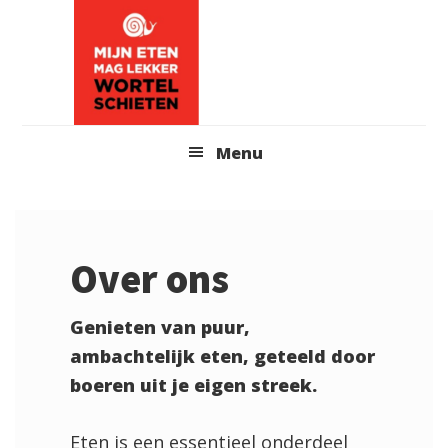
Skip
Skip
to
to
content
primary
sidebar
Header
Menu
Right
Over ons
Genieten van puur,
ambachtelijk eten, geteeld door
boeren uit je eigen streek.
Eten is een essentieel onderdeel