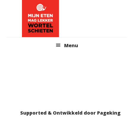
Skip
to
content
Header
Menu
Right
Supported & Ontwikkeld door Pageking