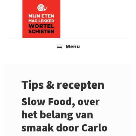
Skip
Skip
to
to
content
primary
sidebar
Header
Menu
Right
Tips & recepten
Slow Food, over
het belang van
smaak door Carlo