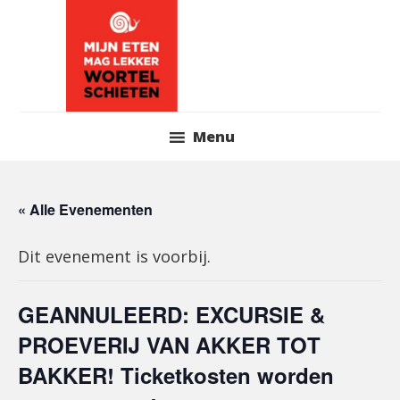
Skip
to
content
Header
Menu
Right
« Alle Evenementen
Dit evenement is voorbij.
GEANNULEERD: EXCURSIE &
PROEVERIJ VAN AKKER TOT
BAKKER! Ticketkosten worden