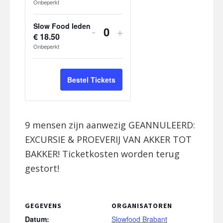
aantal
aantal
Onbeperkt
e
o
Kinderen
Kinderen
e
tickets
tickets
e
Slow Food leden
Verhoog
Verhoog
-
+
l
v
van
van
€
18.50
H
aantal
aantal
h
Onbeperkt
e
o
Niet-
Niet-
e
e
tickets
tickets
e
leden
leden
i
l
v
van
van
Bestel Tickets
d
h
e
Slow
Slow
e
e
Food
Food
i
l
9 mensen zijn aanwezig GEANNULEERD:
d
leden
leden
h
EXCURSIE & PROEVERIJ VAN AKKER TOT
e
BAKKER! Ticketkosten worden terug
i
gestort!
d
GEGEVENS
ORGANISATOREN
Datum:
Slowfood Brabant