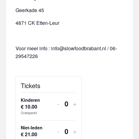
Geerkade 45
4871 CK Etten-Leur
Voor meer info : info@slowfoodbrabant.nl / 06-
29547226
Tickets
Kinderen
Verhoog
Verhoog
-
+
€
10.00
H
aantal
aantal
Onbeperkt
o
tickets
tickets
e
Niet-leden
Verhoog
Verhoog
-
+
v
van
van
€
21.00
H