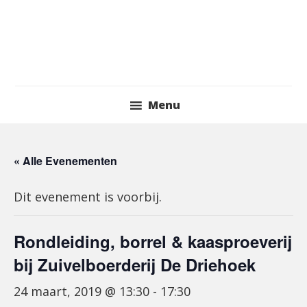
Skip
to
content
Header
Menu
Right
« Alle Evenementen
Dit evenement is voorbij.
Rondleiding, borrel & kaasproeverij
bij Zuivelboerderij De Driehoek
24 maart, 2019 @ 13:30
-
17:30