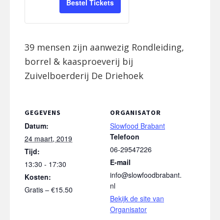
l
v
van
van
Bestel Tickets
d
h
e
Kids
Kids
e
e
i
l
39 mensen zijn aanwezig Rondleiding,
d
h
borrel & kaasproeverij bij
e
Zuivelboerderij De Driehoek
i
d
GEGEVENS
ORGANISATOR
Datum:
Slowfood Brabant
Telefoon
24 maart, 2019
06-29547226
Tijd:
E-mail
13:30 - 17:30
info@slowfoodbrabant.
Kosten:
nl
Gratis – €15.50
Bekijk de site van
Organisator