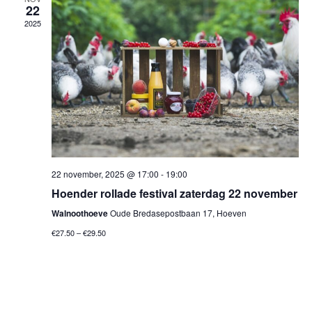
22
a
2025
v
i
g
a
t
i
22 november, 2025 @ 17:00
-
19:00
e
Hoender rollade festival zaterdag 22 november
Walnoothoeve
Oude Bredasepostbaan 17, Hoeven
€27.50 – €29.50