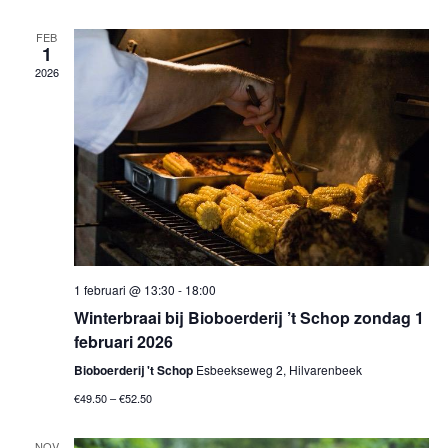
n
i
e
g
FEB
1
a
n
2026
t
w
i
e
e
e
r
g
e
1 februari @ 13:30
-
18:00
Winterbraai bij Bioboerderij ’t Schop zondag 1
v
februari 2026
e
Bioboerderij 't Schop
Esbeekseweg 2, Hilvarenbeek
n
€49.50 – €52.50
n
NOV