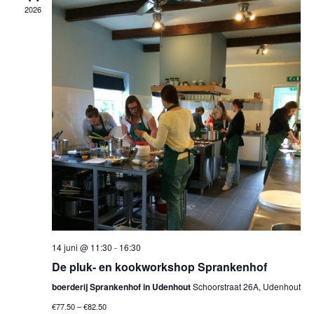
m
2026
e
c
e
t
m
n
e
e
t
e
w
n
r
e
t
e
e
e
e
r
n
n
g
d
a
Z
a
v
o
t
e
e
u
n
14 juni @ 11:30
-
16:30
m
n
k
De pluk- en kookworkshop Sprankenhof
.
a
boerderij Sprankenhof in Udenhout
Schoorstraat 26A, Udenhout
e
v
€77.50 – €82.50