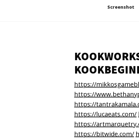
Screenshot
KOOKWORK
KOOKBEGIN
https://mikkosgameb
https://www.bethanyp
https://tantrakamala
https://lucaeats.com/
https://artmarquetry
https://bitwide.com/
h