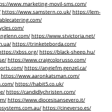
ps://www.marketing-movil-sms.com/
/
https://www.samstern.co.uk/
https://lem-
ablecatering.com/
ycles.com/
englenn.com/
https://www.stvictoria.net/
m.ua/
https://trinketeborda.com/
https://xbss.org/
https://black-sheep.hu/
se/
https://www.craigcolorusso.com/
ports.com/
https://angiefm.genzel.ca/
https://www.aaronkatsman.com/
n.com/
https://habit5.co.uk/
e/
https://candidlychristen.com/
om/
https://www.diocesisansevero.it/
osystems.com.au/
https://cineverso.es/