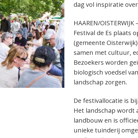
dag vol inspiratie ov
HAAREN/OISTERWIJK – 
Festival de Es plaats 
(gemeente Oisterwijk)
samen met cultuur, ed
Bezoekers worden geï
biologisch voedsel va
landschap zorgen.
De festivallocatie is 
Het landschap wordt a
landbouw en is offici
unieke tuinderij omge