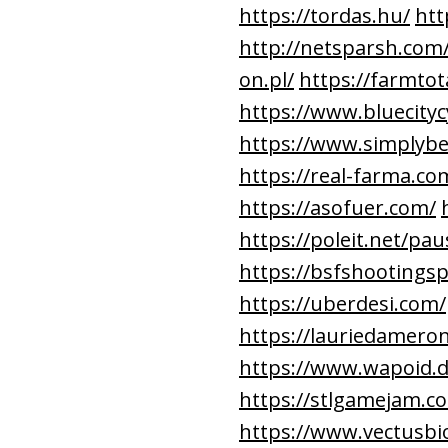
https://tordas.hu/
htt
http://netsparsh.com
on.pl/
https://farmtot
https://www.bluecityc
https://www.simplyb
https://real-farma.co
https://asofuer.com/
https://poleit.net/pau
https://bsfshootings
https://uberdesi.com/
https://lauriedamero
https://www.wapoid.d
https://stlgamejam.c
https://www.vectusbi