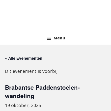
Skip
to
content
Header
Menu
Right
« Alle Evenementen
Dit evenement is voorbij.
Brabantse Paddenstoelen-
wandeling
19 oktober, 2025