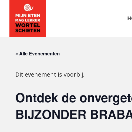
Header
Skip
to
Right
H
content
« Alle Evenementen
Dit evenement is voorbij.
Ontdek de onvergete
BIJZONDER BRAB